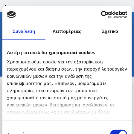
6972 056433

Σας
Συναίνεση
Λεπτομέρειες
Σχετικά
μεταφέρουμε
τα πάντα
Αυτή η ιστοσελίδα χρησιμοποιεί cookies
και παντού!
Χρησιμοποιούμε cookie για την εξατομίκευση
περιεχομένου και διαφημίσεων, την παροχή λειτουργιών
κοινωνικών μέσων και την ανάλυση της
επισκεψιμότητάς μας. Επιπλέον, μοιραζόμαστε
πληροφορίες που αφορούν τον τρόπο που
ΠΡΟΣΦΟΡΕΣ
χρησιμοποιείτε τον ιστότοπό μας με συνεργάτες
κοινωνικών μέσων, διαφήμισης και αναλύσεων, οι
Επωφεληθείτε σήμερα από τις μοναδικές προσφορές μας!
οποίοι ενδεχομένως να τις συνδυάσουν με άλλες
πληροφορίες που τους έχετε παραχωρήσει ή τις οποίες
Ειδικά φιλικά πακέτα για μακροχρόνιες μισθώσεις
έχουν συλλέξει σε σχέση με την από μέρους σας χρήση
Ασυναγώνιστες σταθερές τιμές λόγω του ιδιόκτητου
Επιλογή
σύγχρονου στόλου μας
των υπηρεσιών τους.